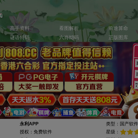
高手资料
看图解析
前途算命
谜语特码
六肖⑿码
正版图库
永利APP
类型：国产软
授权：免费软件
星级：