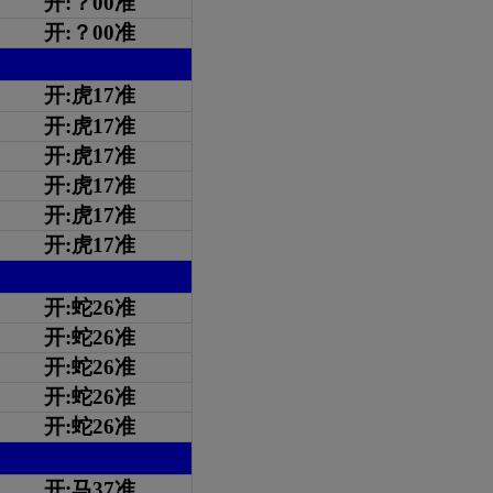
开:？00准
开:？00准
开:虎17准
开:虎17准
开:虎17准
开:虎17准
开:虎17准
开:虎17准
开:蛇26准
开:蛇26准
开:蛇26准
开:蛇26准
开:蛇26准
开:马37准