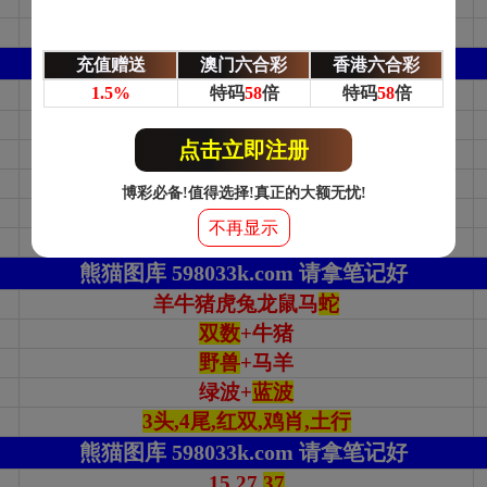
2-0-6-7-8-1
1头,6尾,红双,兔肖,土行
熊猫图库 598033k.com 请拿笔记好
充值赠送
澳门六合彩
香港六合彩
蛇兔鸡狗
虎
1.5%
特码
58
倍
特码
58
倍
蛇兔鸡狗
虎
龙马
点击立即注册
蛇兔鸡狗
虎
龙马猴羊
虎虎虎
博彩必备!值得选择!真正的大额无忧!
单数
+羊鸡
不再显示
野兽
+狗马
熊猫图库 598033k.com 请拿笔记好
羊牛猪虎兔龙鼠马
蛇
双数
+牛猪
野兽
+马羊
绿波+
蓝波
3头,4尾,红双,鸡肖,土行
熊猫图库 598033k.com 请拿笔记好
15.27.
37