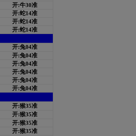
开:牛30准
开:蛇14准
开:蛇14准
开:蛇14准
开:兔04准
开:兔04准
开:兔04准
开:兔04准
开:兔04准
开:兔04准
开:猴35准
开:猴35准
开:猴35准
开:猴35准