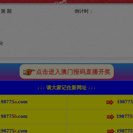
点击进入澳门报码直播开奖
↓↓↓ 请大家记住新网址 ↓↓↓
98775
a
.com
198775
98775
b
.com
198775
198775
c
.com
198775